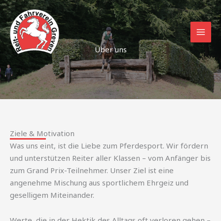
Zum
Inhalt
springen
Über uns
Ziele & Motivation
Was uns eint, ist die Liebe zum Pferdesport. Wir fördern
und unterstützen Reiter aller Klassen – vom Anfänger bis
zum Grand Prix-Teilnehmer. Unser Ziel ist eine
angenehme Mischung aus sportlichem Ehrgeiz und
geselligem Miteinander.
Werte, die in der Hektik des Alltags oft verloren gehen –